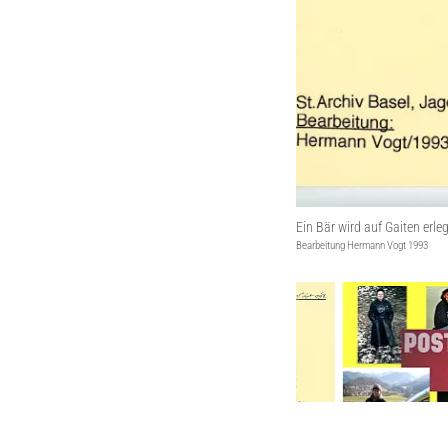
Ein Bär wird auf Gaiten erle
D Pöstlerdynastie Plattner
Bearbeitung Hermann Vogt 1993