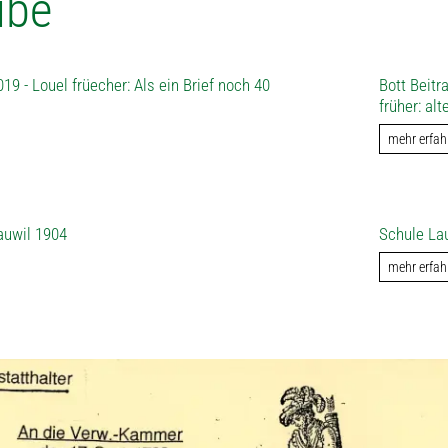
ube
19 - Louel früecher: Als ein Brief noch 40
Bott Beitr
früher: al
mehr erfah
auwil 1904
Schule La
mehr erfah