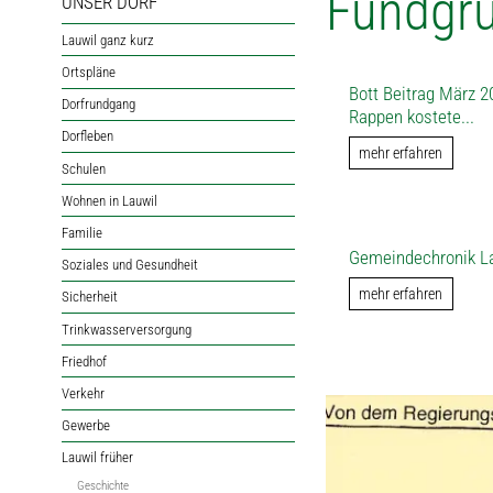
Fundgr
UNSER DORF
Lauwil ganz kurz
Ortspläne
Bott Beitrag März 20
Dorfrundgang
Rappen kostete...
Dorfleben
mehr erfahren
Schulen
Wohnen in Lauwil
Familie
Gemeindechronik L
Soziales und Gesundheit
mehr erfahren
Sicherheit
Trinkwasserversorgung
Friedhof
Verkehr
Gewerbe
Lauwil früher
Geschichte