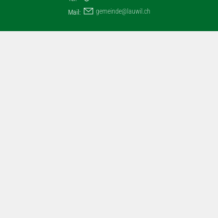
g
m
nd
l
w
l
ch
Mail: