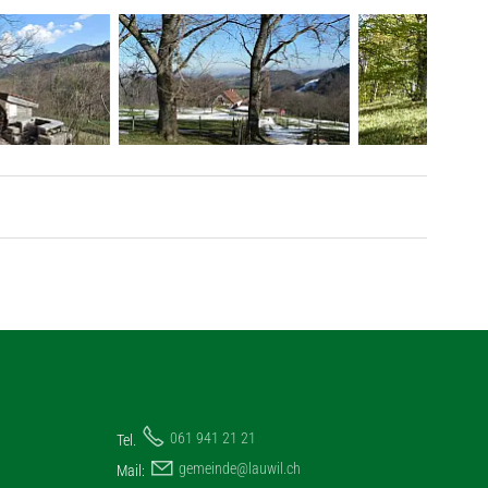
061 941 21 21
Tel.
g
m
nd
l
w
l
ch
Mail: