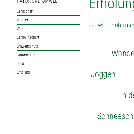
Erholun
NATUR UND UMWELT
Landschaft
Wasser
Lauwil – naturna
Wald
Landwirtschaft
Umweltschutz
Wander
Naturschutz
Bi
Jagd
Joggen
Erholung
Nat
In der Na
Glei
Schneesch