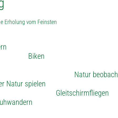
g
he Erholung vom Feinsten
n
ken
ur beobachte
tur spielen
tschirmfliegen
uhwandern